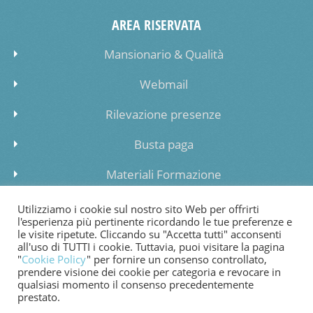
AREA RISERVATA
Mansionario & Qualità
Webmail
Rilevazione presenze
Busta paga
Materiali Formazione
Inserimento dati lista di attesa
Utilizziamo i cookie sul nostro sito Web per offrirti
l'esperienza più pertinente ricordando le tue preferenze e
le visite ripetute. Cliccando su "Accetta tutti" acconsenti
all'uso di TUTTI i cookie. Tuttavia, puoi visitare la pagina
"
Cookie Policy
" per fornire un consenso controllato,
prendere visione dei cookie per categoria e revocare in
COOKIE POLICY
PRIVACY POLICY
WHISTLEBLOWING
qualsiasi momento il consenso precedentemente
prestato.
FATTURAZIONE ELETTRONICA