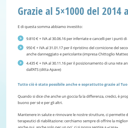
Grazie al 5×1000 del 2014
E di questa somma abbiamo investito:
9.810 € + IVA al 30.06.16 per inferriate e cancelli per i punti d
950 € + IVA al 31.01.17 per il ripristino del cornicione del sec
anche danneggiato e pericolante (impresa Chittoglio Matteo
4.435 € + IVA al 30.11.16 per il posizionamento di una rete an
dall’ATS (ditta Apave)
Tutto ciò è stato possibile anche e soprattutto grazie al Tu
Quando si dice che anche un goccia fa la differenza, credici, è pro
buono per sé e per gli altri.
Mantenere in salute e rinnovare le nostre strutture, ci permette d
terapeutici di riabilitazione: cerchiamo sempre di offrire la miglio
anche qui, anche solo per un po’, ci si possa sentire a «casa».