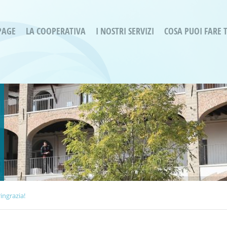
PAGE
LA COOPERATIVA
I NOSTRI SERVIZI
COSA PUOI FARE 
Servizi residenziali
Are
Bassa Intensità
Labo
Bessimo Due
erg
Servizio Fantasina:
Oltr
Regina di Cuori
Prog
Servizi di Inclusione Sociale
Prog
SMI Gli Acrobati – Lallio
Housing Sociale
ingrazia!