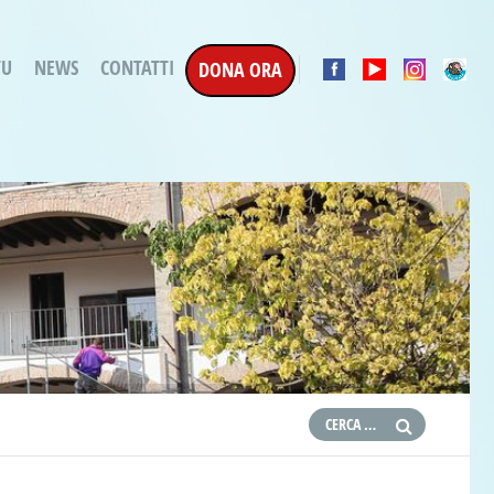
TU
NEWS
CONTATTI
DONA ORA
a Esecuzione Penale
ratori per attività
oterapica
e la Terapia
etti in corso
etti conclusi