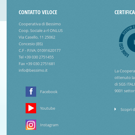
CONTATTO VELOCE
CERTIFIC
Cooperativa di Bessimo
Coop. Sociale a rl ONLUS
Via Casello, 11 25062
Concesio (BS)
C.F - P.IVA: 01091620177
Tel +39 030 2751455
Fax +39 030 2751681
info@bessimo.it
La Coopera
ottenuto la
di SGS ITAL
9001 settor
Facebook
Youtube
Scopri d
Instagram