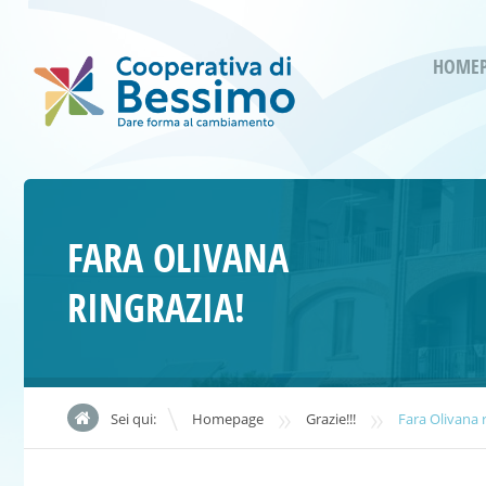
HOME
FARA OLIVANA
RINGRAZIA!
»
»
Sei qui:
Homepage
Grazie!!!
Fara Olivana r