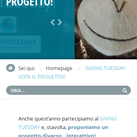
PROGETTO!
»
Sei qui:
Homepage
GIVING TUESDAY:
VOTA IL PROGETTO!
Anche quest’anno partecipiamo al
GIVING
TUESDAY
e, stavolta,
proponiamo un
progetto diverso…interattivo!