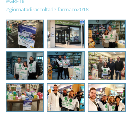
#
GRF18
#
giornatadiraccoltadelfarmaco2018