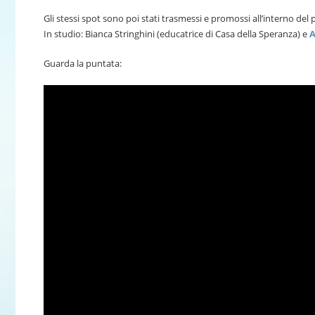
Gli stessi spot sono poi stati trasmessi e promossi all’interno de
In studio: Bianca Stringhini (educatrice di Casa della Speranza) e
A
Guarda la puntata: