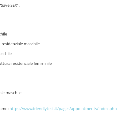
 “Save SEX”.
hile
 residenziale maschile
aschile
ruttura residenziale femminile
ale maschile
rgamo:
https://www.friendlytest.it/pages/appointments/index.php