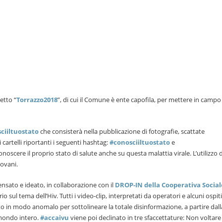
etto “
Torrazzo2018
”, di cui il Comune è ente capofila, per mettere in camp
ciiltuostato
che consisterà nella pubblicazione di fotografie, scattate
 cartelli riportanti i seguenti hashtag:
#conosciiltuostato
e
onoscere il proprio stato di salute anche su questa malattia virale. L’utilizzo 
iovani.
nsato e ideato, in collaborazione con il
DROP-IN della Cooperativa Social
o sul tema dell’Hiv. Tutti i video-clip, interpretati da operatori e alcuni ospiti
to in modo anomalo per sottolineare la totale disinformazione, a partire dall
 mondo intero.
#accaivu
viene poi declinato in tre sfaccettature: Non voltare 