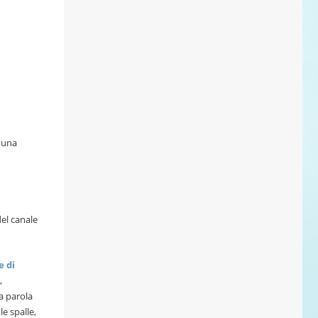
o una
del canale
e di
,
a parola
le spalle,