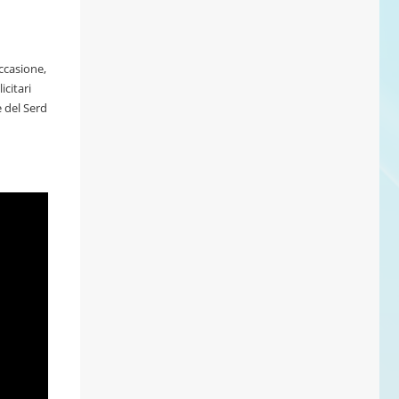
ccasione,
icitari
e del Serd