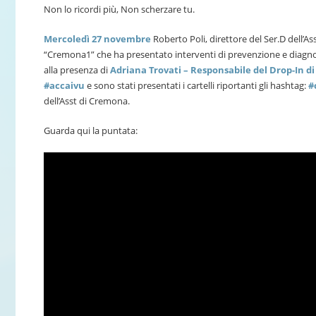
Non lo ricordi più, Non scherzare tu.
Mercoledì 27 novembre
Roberto Poli, direttore del Ser.D dell’A
“Cremona1” che ha presentato interventi di prevenzione e diagnos
alla presenza di
Adriana Trovati – Responsabile del Drop-In 
#accaivu
e sono stati presentati i cartelli riportanti gli hashtag:
#
dell’Asst di Cremona.
Guarda qui la puntata: