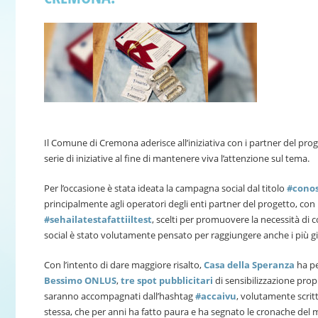
Il Comune di Cremona aderisce all’iniziativa con i partner del prog
serie di iniziative al fine di mantenere viva l’attenzione sul tema.
Per l’occasione è stata ideata la campagna social dal titolo
#conos
principalmente agli operatori degli enti partner del progetto, con i
#sehailatestafattiiltest
, scelti per promuovere la necessità di c
social è stato volutamente pensato per raggiungere anche i più g
Con l’intento di dare maggiore risalto,
Casa della Speranza
ha pe
Bessimo ONLUS
,
tre spot pubblicitari
di sensibilizzazione propri
saranno accompagnati dall’hashtag
#accaivu
, volutamente scrit
stessa, che per anni ha fatto paura e ha segnato le cronache del