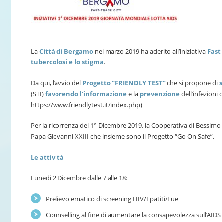
La
Città di Bergamo
nel marzo 2019 ha aderito all’iniziativa
Fast 
tubercolosi e lo stigma
.
Da qui, l’avvio del
Progetto “FRIENDLY TEST”
che si propone di
(STI)
favorendo l’informazione
e la
prevenzione
dell’infezioni d
https://www.friendlytest.it/index.php)
Per la ricorrenza del 1° Dicembre 2019, la Cooperativa di Bessim
Papa Giovanni XXIII che insieme sono il Progetto “Go On Safe”.
Le attività
Lunedi 2 Dicembre dalle 7 alle 18:
Prelievo ematico di screening HIV/Epatiti/Lue
Counselling al fine di aumentare la consapevolezza sull’AIDS 