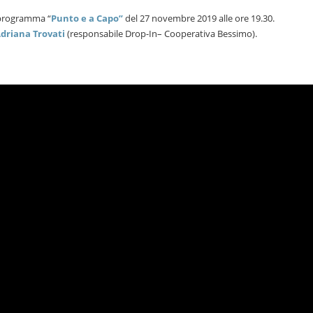
l programma “
Punto e a Capo”
del 27 novembre 2019 alle ore 19.30.
driana Trovati
(responsabile Drop-In– Cooperativa Bessimo).