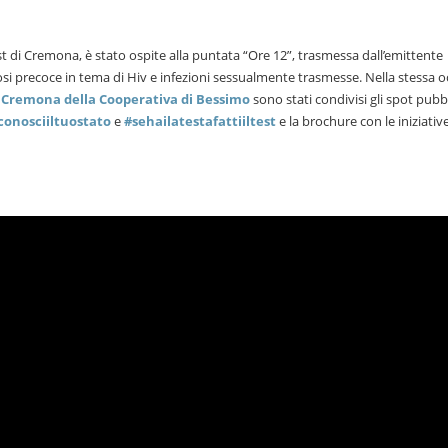
sst di Cremona, è stato ospite alla puntata “Ore 12”, trasmessa dall’emittente
i precoce in tema di Hiv e infezioni sessualmente trasmesse. Nella stessa o
di Cremona della Cooperativa di Bessimo
sono stati condivisi gli spot pubbl
conosciiltuostato
e
#sehailatestafattiiltest
e la brochure con le iniziativ