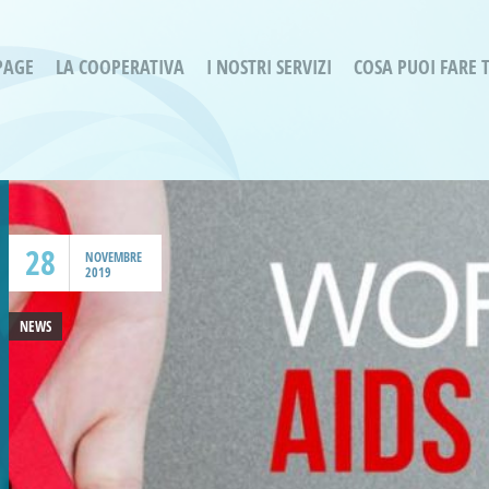
PAGE
LA COOPERATIVA
I NOSTRI SERVIZI
COSA PUOI FARE 
Servizi residenziali
Are
Bassa Intensità
Labo
Bessimo Due
erg
Servizio Fantasina:
Oltr
Regina di Cuori
28
Prog
NOVEMBRE
2019
Servizi di Inclusione Sociale
Prog
SMI Gli Acrobati – Lallio
NEWS
Housing Sociale