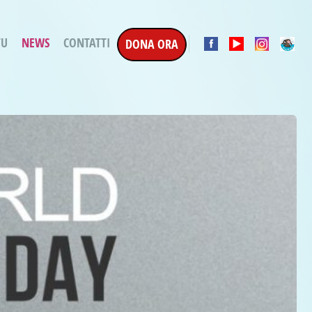
TU
NEWS
CONTATTI
DONA ORA
a Esecuzione Penale
ratori per attività
oterapica
e la Terapia
etti in corso
etti conclusi