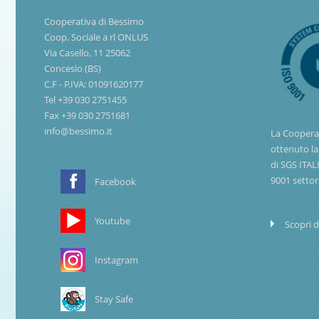
Cooperativa di Bessimo
Coop. Sociale a rl ONLUS
Via Casello, 11 25062
Concesio (BS)
C.F - P.IVA: 01091620177
Tel +39 030 2751455
Fax +39 030 2751681
info@bessimo.it
La Coopera
ottenuto la
di SGS ITAL
9001 settor
Facebook
Youtube
Scopri d
Instagram
Stay Safe