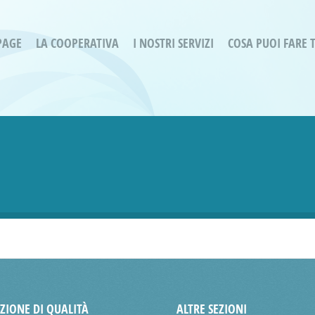
PAGE
LA COOPERATIVA
I NOSTRI SERVIZI
COSA PUOI FARE 
Servizi residenziali
Are
Bassa Intensità
Labo
Bessimo Due
erg
Servizio Fantasina:
Oltr
Regina di Cuori
Prog
Servizi di Inclusione Sociale
Prog
SMI Gli Acrobati – Lallio
Housing Sociale
AZIONE DI QUALITÀ
ALTRE SEZIONI