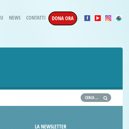
TU
NEWS
CONTATTI
DONA ORA
a Esecuzione Penale
ratori per attività
oterapica
e la Terapia
etti in corso
etti conclusi
LA NEWSLETTER