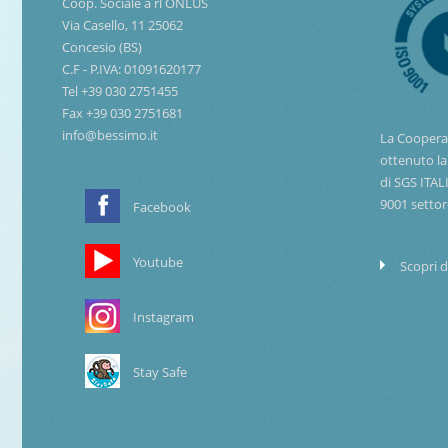
Coop. Sociale a rl ONLUS
Via Casello, 11 25062
Concesio (BS)
C.F - P.IVA: 01091620177
Tel +39 030 2751455
Fax +39 030 2751681
info@bessimo.it
La Coopera
ottenuto la
di SGS ITAL
9001 settor
Facebook
Youtube
Scopri d
Instagram
Stay Safe