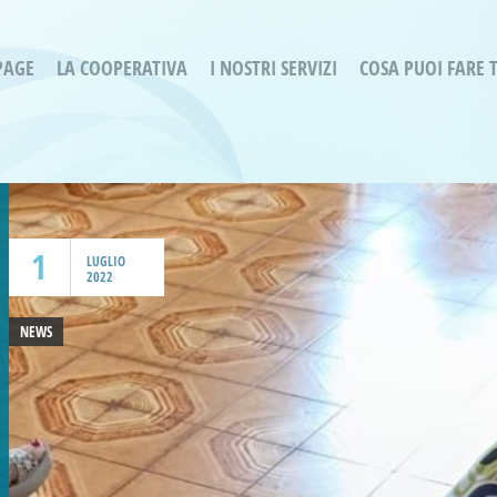
PAGE
LA COOPERATIVA
I NOSTRI SERVIZI
COSA PUOI FARE 
Servizi residenziali
Are
Bassa Intensità
Labo
Bessimo Due
erg
Servizio Fantasina:
Oltr
Regina di Cuori
1
Prog
LUGLIO
2022
Servizi di Inclusione Sociale
Prog
SMI Gli Acrobati – Lallio
NEWS
Housing Sociale