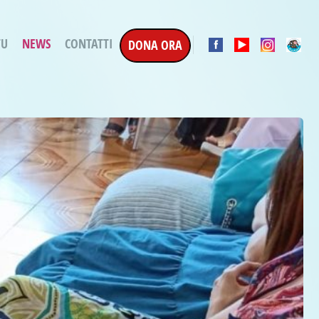
TU
NEWS
CONTATTI
DONA ORA
a Esecuzione Penale
ratori per attività
oterapica
e la Terapia
etti in corso
etti conclusi