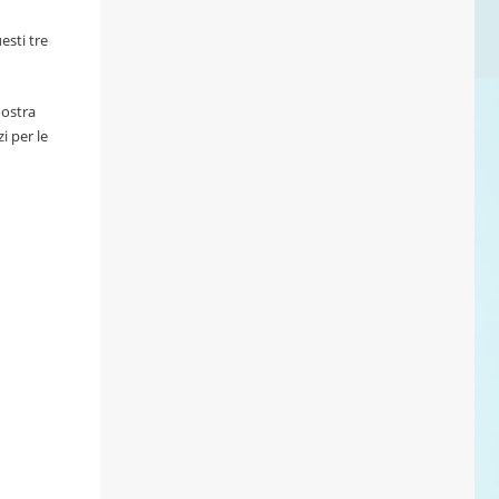
esti tre
nostra
i per le