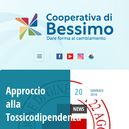
Approccio
20
GENNAIO
2016
alla
NEWS
Tossicodipendenza