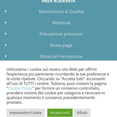
AREA RISERVATA
Mansionario & Qualità
Webmail
Rilevazione presenze
Busta paga
Materiali Formazione
Inserimento dati lista di attesa
Utilizziamo i cookie sul nostro sito Web per offrirti
l'esperienza più pertinente ricordando le tue preferenze e
le visite ripetute. Cliccando su "Accetta tutti" acconsenti
all'uso di TUTTI i cookie. Tuttavia, puoi visitare la pagina
"
Cookie Policy
" per fornire un consenso controllato,
prendere visione dei cookie per categoria e revocare in
COOKIE POLICY
PRIVACY POLICY
WHISTLEBLOWING
qualsiasi momento il consenso precedentemente
prestato.
FATTURAZIONE ELETTRONICA
Impostazioni Cookie
Accetta tutti
Rifiuta
© 2024 Copyright Cooperativa di Bessimo