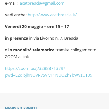
e-mail:
acatbrescia@gmail.com
Vedi anche:
http://www.acatbrescia.it/
Venerdì 20 maggio – ore 15 – 17
in presenza
in via Livorno n. 7, Brescia
e
in modalità telematica
tramite collegamento
ZOOM al link
https://zoom.us/j/3288871379?
pwd=L2dibjhNQVRvSVlvT1NUQ2hYbWVzUT09
NEWS ED EVENTI