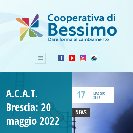
A.C.A.T.
17
MAGGIO
2022
Brescia: 20
NEWS
maggio 2022