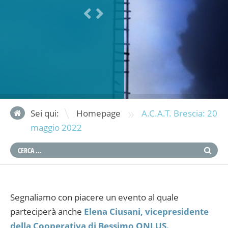
»
Sei qui:
Homepage
A.C.A.T. Brescia: 20
maggio 2022
Segnaliamo con piacere un evento al quale
parteciperà anche
Elena Ciusani, vicepresidente
della Cooperativa di Bessimo ONLUS.