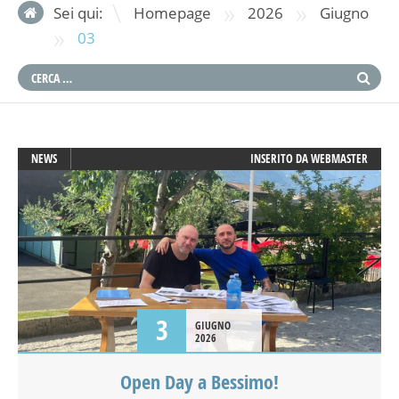
»
»
Sei qui:
Homepage
2026
Giugno
»
03
NEWS
INSERITO DA
WEBMASTER
3
GIUGNO
2026
Open Day a Bessimo!