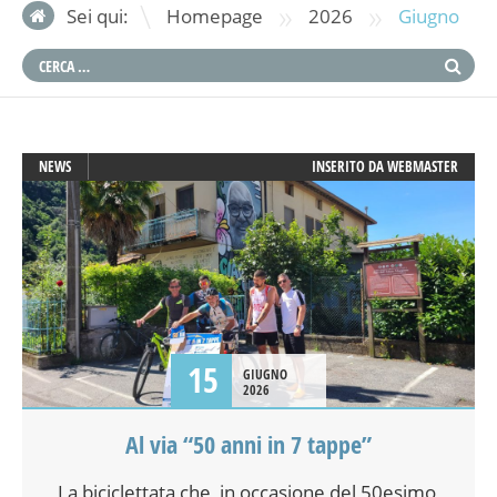
»
»
Sei qui:
Homepage
2026
Giugno
NEWS
INSERITO DA
WEBMASTER
15
GIUGNO
2026
Al via “50 anni in 7 tappe”
La biciclettata che, in occasione del 50esimo,