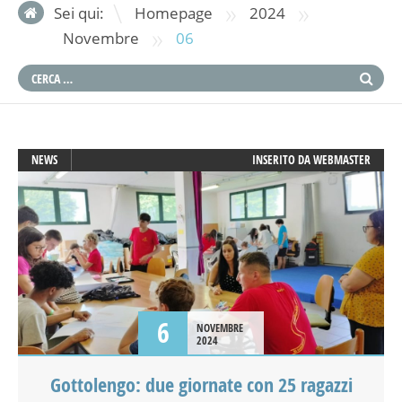
»
»
Sei qui:
Homepage
2024
»
Novembre
06
NEWS
INSERITO DA
WEBMASTER
6
NOVEMBRE
2024
Gottolengo: due giornate con 25 ragazzi