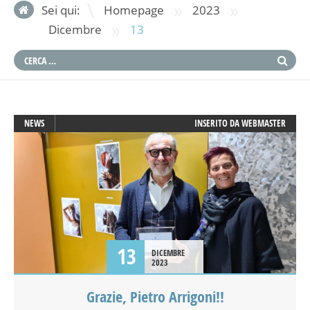
»
»
Sei qui:
Homepage
2023
»
Dicembre
13
NEWS
INSERITO DA
WEBMASTER
13
DICEMBRE
2023
Grazie, Pietro Arrigoni!!