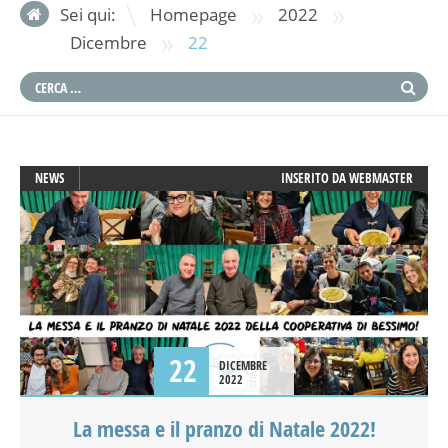
»
»
Sei qui:
Homepage
2022
»
Dicembre
22
NEWS
INSERITO DA
WEBMASTER
22
DICEMBRE
2022
La messa e il pranzo di Natale 2022!