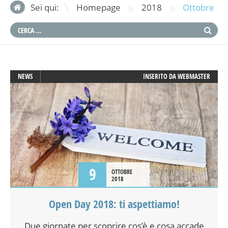
»
»
Sei qui:
Homepage
2018
Ottobre
NEWS
INSERITO DA
WEBMASTER
9
OTTOBRE
2018
Open Day 2018: ti aspettiamo!
Due giornate per scoprire cos’è e cosa accade