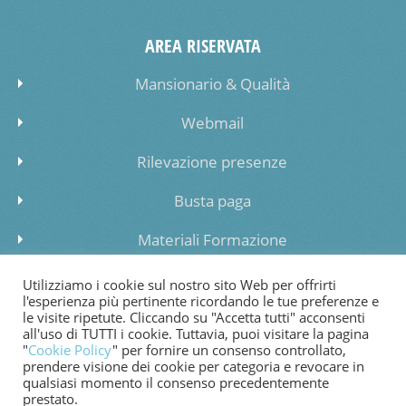
AREA RISERVATA
Mansionario & Qualità
Webmail
Rilevazione presenze
Busta paga
Materiali Formazione
Inserimento dati lista di attesa
Utilizziamo i cookie sul nostro sito Web per offrirti
l'esperienza più pertinente ricordando le tue preferenze e
le visite ripetute. Cliccando su "Accetta tutti" acconsenti
all'uso di TUTTI i cookie. Tuttavia, puoi visitare la pagina
"
Cookie Policy
" per fornire un consenso controllato,
prendere visione dei cookie per categoria e revocare in
COOKIE POLICY
PRIVACY POLICY
WHISTLEBLOWING
qualsiasi momento il consenso precedentemente
prestato.
FATTURAZIONE ELETTRONICA