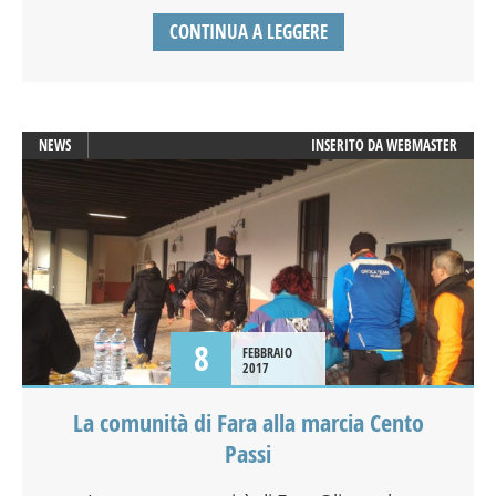
CONTINUA A LEGGERE
NEWS
INSERITO DA
WEBMASTER
8
FEBBRAIO
2017
La comunità di Fara alla marcia Cento
Passi