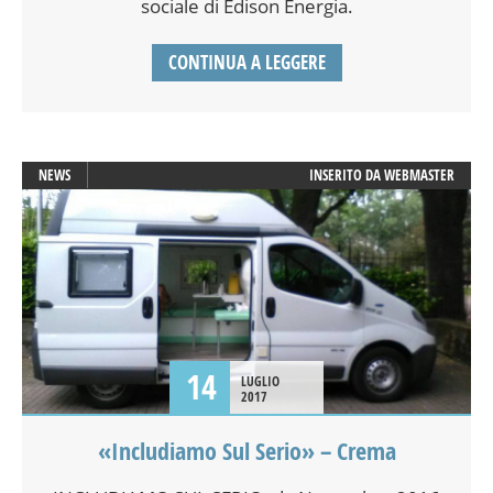
sociale di Edison Energia.
CONTINUA A LEGGERE
NEWS
INSERITO DA
WEBMASTER
14
LUGLIO
2017
«Includiamo Sul Serio» – Crema