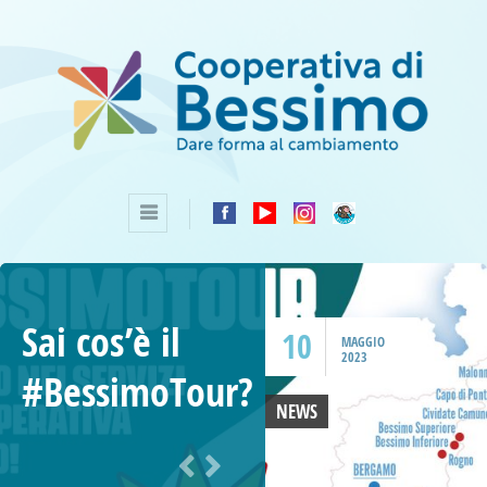
Sai cos’è il
10
MAGGIO
2023
#BessimoTour?
NEWS