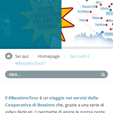
»
Sei qui:
Homepage
Sai cos’è il
#BessimoTour?
Il
#BessimoTour
è un
viaggio nei servizi della
Cooperativa di Bessimo
che, grazie a una serie di
video dedicati, ci permette di aprire le nostre porte