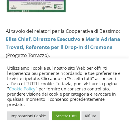
Al tavolo del relatori per la Cooperativa di Bessimo:
Elisa Chiaf, Direttore Esecutivo
e
Maria Adriana
Trovati, Referente per il Drop-In di Cremona
(Progetto Torrazzo).
Utilizziamo i cookie sul nostro sito Web per offrirti
Nell’articolo pubblicato su CremonaOggi (“Droga, 70
l'esperienza più pertinente ricordando le tue preferenze e
utenti in più al SerD Overdose: 4 morti/anno ma il
le visite ripetute. Cliccando su "Accetta tutti" acconsenti
all'uso di TUTTI i cookie. Tuttavia, puoi visitare la pagina
sommerso è il triplo”) dedicato proprio all’incontro
"
Cookie Policy
" per fornire un consenso controllato,
del 9 settembre, è possibile approfondire dati e
prendere visione dei cookie per categoria e revocare in
qualsiasi momento il consenso precedentemente
riflessioni anche attraverso il lavoro del
Drop in
e
prestato.
dell’
Unità mobile di strada,
i due servizi sul campo
Impostazioni Cookie
Accetta tutti
Rifiuta
gestiti dalla Cooperativa di Bessimo nell’ambito delle
azioni per la riduzione del danno.