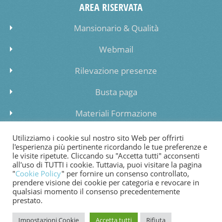
AREA RISERVATA
Mansionario & Qualità
Webmail
Rilevazione presenze
Busta paga
Materiali Formazione
Inserimento dati lista di attesa
Utilizziamo i cookie sul nostro sito Web per offrirti
l'esperienza più pertinente ricordando le tue preferenze e
le visite ripetute. Cliccando su "Accetta tutti" acconsenti
all'uso di TUTTI i cookie. Tuttavia, puoi visitare la pagina
"
Cookie Policy
" per fornire un consenso controllato,
prendere visione dei cookie per categoria e revocare in
COOKIE POLICY
PRIVACY POLICY
WHISTLEBLOWING
qualsiasi momento il consenso precedentemente
prestato.
FATTURAZIONE ELETTRONICA
Impostazioni Cookie
Accetta tutti
Rifiuta