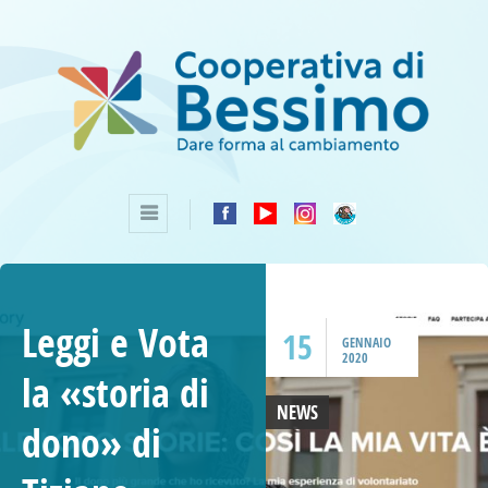
Leggi e Vota
15
GENNAIO
2020
la «storia di
NEWS
dono» di