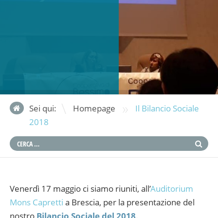
»
Sei qui:
Homepage
Il Bilancio Sociale
2018
Venerdì 17 maggio ci siamo riuniti, all’
Auditorium
Mons Capretti
a Brescia, per la presentazione del
nostro
Bilancio Sociale del 2018
.