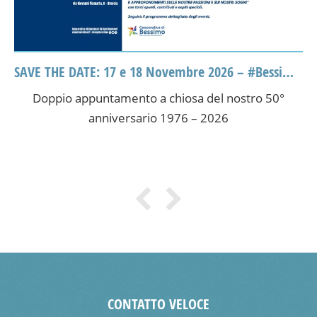
Al via “50 anni in 7 tappe”
La biciclettata che, in occasione del 50esimo,
ripercorrerà la nostra storia!
CONTATTO VELOCE