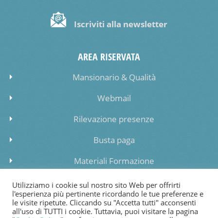
Iscriviti alla newsletter
AREA RISERVATA
Mansionario & Qualità
Webmail
Rilevazione presenze
Busta paga
Materiali Formazione
Inserimento dati lista di attesa
Utilizziamo i cookie sul nostro sito Web per offrirti
l'esperienza più pertinente ricordando le tue preferenze e
le visite ripetute. Cliccando su "Accetta tutti" acconsenti
all'uso di TUTTI i cookie. Tuttavia, puoi visitare la pagina