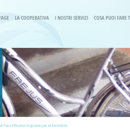
PAGE
LA COOPERATIVA
I NOSTRI SERVIZI
COSA PUOI FARE 
Servizi residenziali
Are
Bassa Intensità
Labo
Bessimo Due
erg
Servizio Fantasina:
Oltr
Regina di Cuori
Prog
Servizi di Inclusione Sociale
Prog
SMI Gli Acrobati – Lallio
Housing Sociale
 Fara Olivana ringrazia per le biciclette