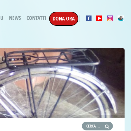
TU
NEWS
CONTATTI
DONA ORA
a Esecuzione Penale
ratori per attività
oterapica
e la Terapia
etti in corso
etti conclusi