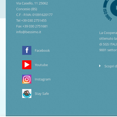
Via Casello, 11 25062
Concesio (BS)
C.F - P.IVA: 01091620177
Tel +39 030 2751455
Fax +39 030 2751681
info@bessimo.it
La Coopera
ottenuto la
di SGS ITAL
9001 settor
Facebook
Youtube
Scopri d
Instagram
Stay Safe