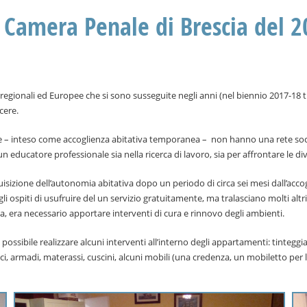
a Camera Penale di Brescia del 
egionali ed Europee che si sono susseguite negli anni (nel biennio 2017-18 t
cere.
 – inteso come accoglienza abitativa temporanea – non hanno una rete socio f
educatore professionale sia nella ricerca di lavoro, sia per affrontare le div
quisizione dell’autonomia abitativa dopo un periodo di circa sei mesi dall’acco
gli ospiti di usufruire del un servizio gratuitamente, ma tralasciano molti altr
, era necessario apportare interventi di cura e rinnovo degli ambienti.
 possibile realizzare alcuni interventi all’interno degli appartamenti: tintegg
nici, armadi, materassi, cuscini, alcuni mobili (una credenza, un mobiletto per l