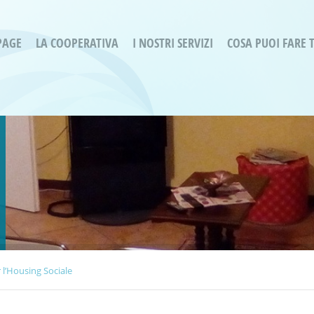
PAGE
LA COOPERATIVA
I NOSTRI SERVIZI
COSA PUOI FARE 
Servizi residenziali
Are
Bassa Intensità
Labo
Bessimo Due
erg
Servizio Fantasina:
Oltr
Regina di Cuori
Prog
Servizi di Inclusione Sociale
Prog
SMI Gli Acrobati – Lallio
Housing Sociale
 l’Housing Sociale