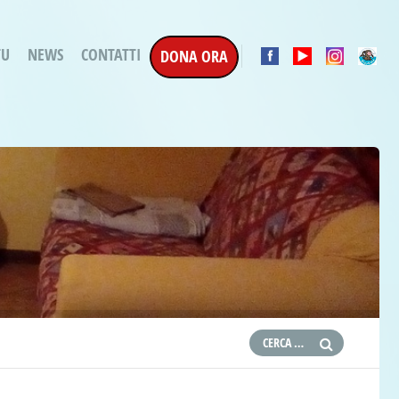
TU
NEWS
CONTATTI
DONA ORA
a Esecuzione Penale
ratori per attività
oterapica
e la Terapia
etti in corso
etti conclusi