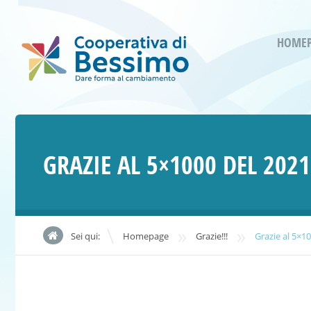
HOME
GRAZIE AL 5×1000 DEL 202
»
»
Sei qui:
Homepage
Grazie!!!
Grazie al 5×1