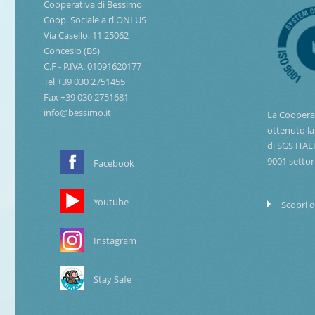
Cooperativa di Bessimo
Coop. Sociale a rl ONLUS
Via Casello, 11 25062
Concesio (BS)
C.F - P.IVA: 01091620177
Tel +39 030 2751455
Fax +39 030 2751681
info@bessimo.it
La Coopera
ottenuto la
di SGS ITAL
9001 settor
Facebook
Youtube
Scopri d
Instagram
Stay Safe