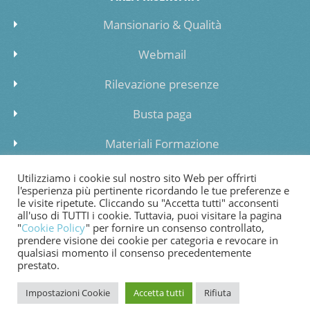
Mansionario & Qualità
Webmail
Rilevazione presenze
Busta paga
Materiali Formazione
Inserimento dati lista di attesa
Utilizziamo i cookie sul nostro sito Web per offrirti
l'esperienza più pertinente ricordando le tue preferenze e
le visite ripetute. Cliccando su "Accetta tutti" acconsenti
all'uso di TUTTI i cookie. Tuttavia, puoi visitare la pagina
"
Cookie Policy
" per fornire un consenso controllato,
prendere visione dei cookie per categoria e revocare in
COOKIE POLICY
PRIVACY POLICY
WHISTLEBLOWING
qualsiasi momento il consenso precedentemente
prestato.
FATTURAZIONE ELETTRONICA
Impostazioni Cookie
Accetta tutti
Rifiuta
© 2024 Copyright Cooperativa di Bessimo