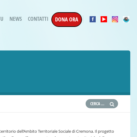
TU
NEWS
CONTATTI
DONA ORA
a Esecuzione Penale
ratori per attività
oterapica
e la Terapia
etti in corso
etti conclusi
territorio dell’Ambito Territoriale Sociale di Cremona. Il progetto