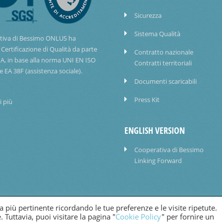
Sicurezza
Sistema Qualità
tiva di Bessimo ONLUS ha
 Certificazione di Qualità da parte
Contratto nazionale
IA, in base alla norma UNI EN ISO
Contratti territoriali
e EA 38F (assistenza sociale).
Documenti scaricabili
Press Kit
i più
ENGLISH VERSION
Cooperativa di Bessimo
Linking Forward
za più pertinente ricordando le tue preferenze e le visite ripetute.
COOKIE POLICY
. Tuttavia, puoi visitare la pagina "
Cookie Policy
" per fornire un