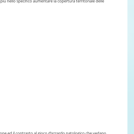
più nello specifico aumentare la copertura territoriale delle
ione ed il contrasto al gioco d’azzardo patologico che vedano