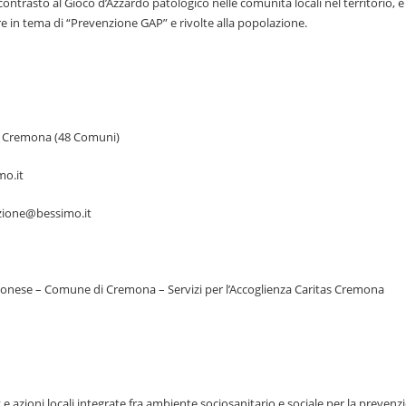
ontrasto al Gioco d’Azzardo patologico nelle comunità locali nel territorio, e 
tore in tema di “Prevenzione GAP” e rivolte alla popolazione.
e – Cremona (48 Comuni)
mo.it
nzione@bessimo.it
monese – Comune di Cremona – Servizi per l’Accoglienza Caritas Cremona
azioni locali integrate fra ambiente sociosanitario e sociale per la prevenz