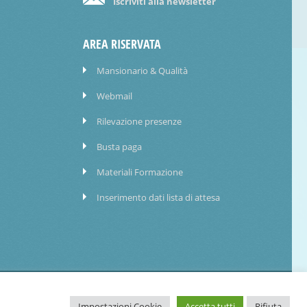
Iscriviti alla newsletter
AREA RISERVATA
Mansionario & Qualità
Webmail
Rilevazione presenze
Busta paga
Materiali Formazione
Inserimento dati lista di attesa
PRIVACY POLICY
WHISTLEBLOWING
FATTURAZIONE ELETTRONICA
Impostazioni Cookie
Accetta tutti
Rifiuta