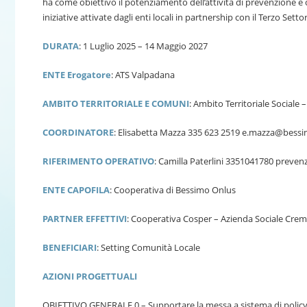
ha come obiettivo il potenziamento dell’attività di prevenzione e c
iniziative attivate dagli enti locali in partnership con il Terzo Set
DURATA
: 1 Luglio 2025 – 14 Maggio 2027
ENTE Erogatore
: ATS Valpadana
AMBITO TERRITORIALE E COMUNI
: Ambito Territoriale Social
COORDINATORE
: Elisabetta Mazza 335 623 2519 e.mazza@bessi
RIFERIMENTO OPERATIVO
: Camilla Paterlini 3351041780 preve
ENTE CAPOFILA
: Cooperativa di Bessimo Onlus
PARTNER EFFETTIVI
: Cooperativa Cosper – Azienda Sociale Cre
BENEFICIARI
: Setting Comunità Locale
AZIONI PROGETTUALI
OBIETTIVO GENERALE 0 – Supportare la messa a sistema di policy e 