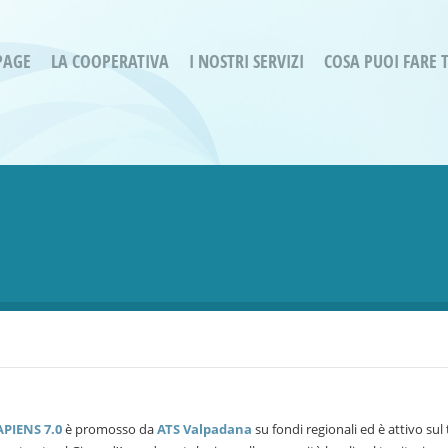
PAGE
LA COOPERATIVA
I NOSTRI SERVIZI
COSA PUOI FARE 
Servizi residenziali
Are
Bassa Intensità
Labo
Bessimo Due
erg
Servizio Fantasina:
Oltr
Regina di Cuori
Prog
Servizi di Inclusione Sociale
Prog
SMI Gli Acrobati – Lallio
Housing Sociale
PIENS 7.0
è promosso da
ATS Valpadana
su fondi regionali ed è attivo sul 