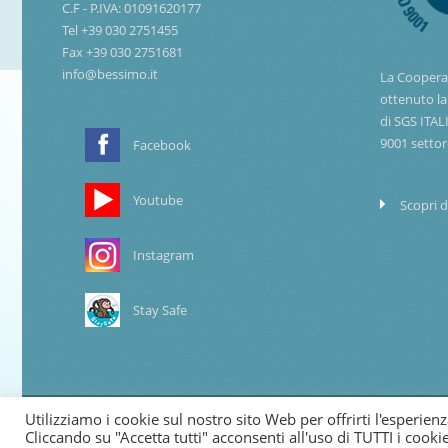
C.F - P.IVA: 01091620177
Tel +39 030 2751455
Fax +39 030 2751681
info@bessimo.it
La Coopera
ottenuto la
di SGS ITAL
9001 settor
Facebook
Youtube
Scopri d
Instagram
Stay Safe
Utilizziamo i cookie sul nostro sito Web per offrirti l'esperien
© 2024 Copyright Cooperativa di Bessimo
Cliccando su "Accetta tutti" acconsenti all'uso di TUTTI i cookie