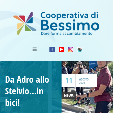
Da Adro allo
11
AGOSTO
2023
Stelvio…in
NEWS
bici!