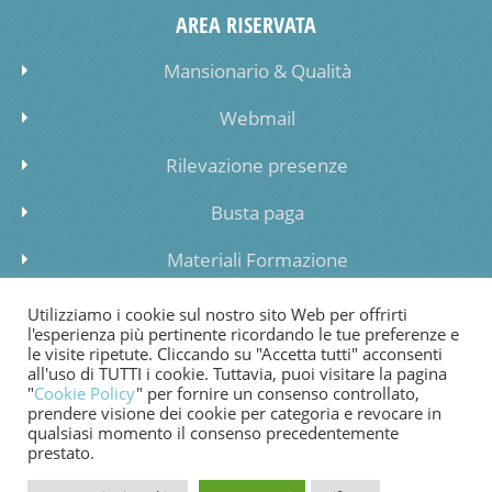
AREA RISERVATA
Mansionario & Qualità
Webmail
Rilevazione presenze
Busta paga
Materiali Formazione
Inserimento dati lista di attesa
Utilizziamo i cookie sul nostro sito Web per offrirti
l'esperienza più pertinente ricordando le tue preferenze e
le visite ripetute. Cliccando su "Accetta tutti" acconsenti
all'uso di TUTTI i cookie. Tuttavia, puoi visitare la pagina
"
Cookie Policy
" per fornire un consenso controllato,
prendere visione dei cookie per categoria e revocare in
COOKIE POLICY
PRIVACY POLICY
WHISTLEBLOWING
qualsiasi momento il consenso precedentemente
prestato.
FATTURAZIONE ELETTRONICA