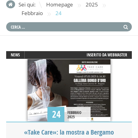
»
»
Sei qui:
Homepage
2025
»
Febbraio
24
NEWS
INSERITO DA
WEBMASTER
24
FEBBRAIO
2025
«Take Care»: la mostra a Bergamo