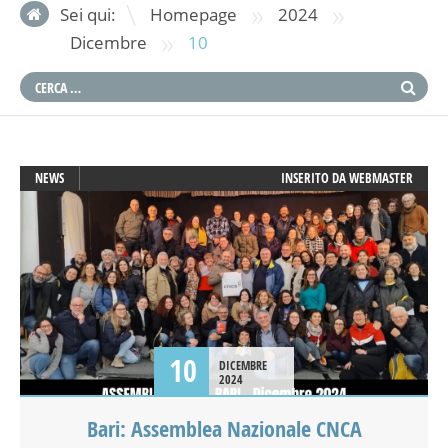
»
»
Sei qui:
Homepage
2024
»
Dicembre
10
NEWS
INSERITO DA
WEBMASTER
10
DICEMBRE
2024
Bari: Assemblea Nazionale CNCA