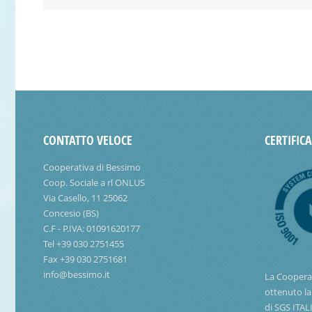
CONTATTO VELOCE
CERTIFIC
Cooperativa di Bessimo
Coop. Sociale a rl ONLUS
Via Casello, 11 25062
Concesio (BS)
C.F - P.IVA: 01091620177
Tel +39 030 2751455
Fax +39 030 2751681
info@bessimo.it
La Coopera
ottenuto la
di SGS ITAL