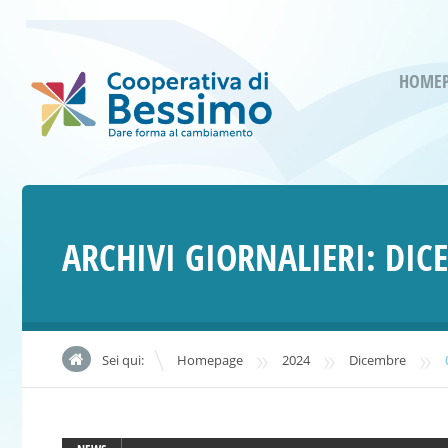
HOME
ARCHIVI GIORNALIERI:
DIC
»
»
»
Sei qui:
Homepage
2024
Dicembre