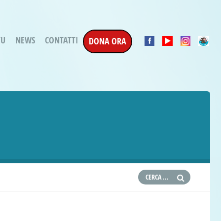
TU
NEWS
CONTATTI
DONA ORA
a Esecuzione Penale
ratori per attività
oterapica
e la Terapia
etti in corso
etti conclusi