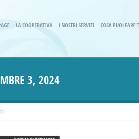
PAGE
LA COOPERATIVA
I NOSTRI SERVIZI
COSA PUOI FARE 
Servizi residenziali
Are
Bassa Intensità
Labo
Bessimo Due
erg
Servizio Fantasina:
Oltr
EMBRE 3, 2024
Regina di Cuori
Prog
Servizi di Inclusione Sociale
Prog
SMI Gli Acrobati – Lallio
Housing Sociale
03