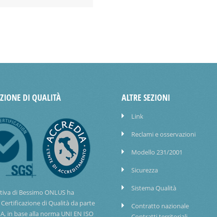
AZIONE DI QUALITÀ
ALTRE SEZIONI
Link
Reclami e osservazioni
Modello 231/2001
Sicurezza
Sistema Qualità
tiva di Bessimo ONLUS ha
 Certificazione di Qualità da parte
Contratto nazionale
IA, in base alla norma UNI EN ISO
Contratti territoriali