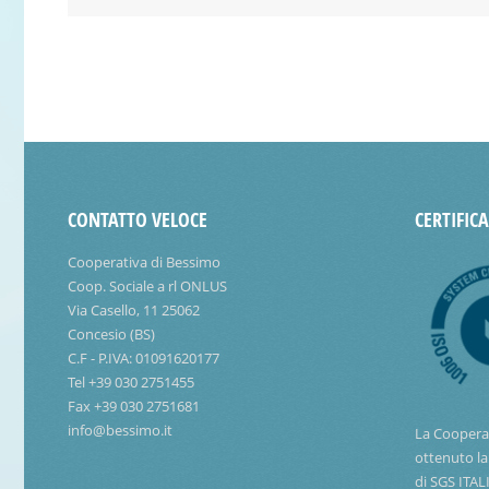
CONTATTO VELOCE
CERTIFIC
Cooperativa di Bessimo
Coop. Sociale a rl ONLUS
Via Casello, 11 25062
Concesio (BS)
C.F - P.IVA: 01091620177
Tel +39 030 2751455
Fax +39 030 2751681
info@bessimo.it
La Coopera
ottenuto la
di SGS ITAL