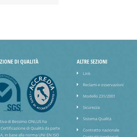
AZIONE DI QUALITÀ
ALTRE SEZIONI
Link
Reclami e osservazioni
Modello 231/2001
Sicurezza
Sistema Qualità
tiva di Bessimo ONLUS ha
 Certificazione di Qualità da parte
Contratto nazionale
IA, in base alla norma UNI EN ISO
Contratti territoriali