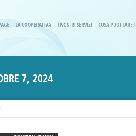
PAGE
LA COOPERATIVA
I NOSTRI SERVIZI
COSA PUOI FARE 
Servizi residenziali
Are
Bassa Intensità
Labo
Bessimo Due
erg
Servizio Fantasina:
Oltr
OBRE 7, 2024
Regina di Cuori
Prog
Servizi di Inclusione Sociale
Prog
SMI Gli Acrobati – Lallio
Housing Sociale
7