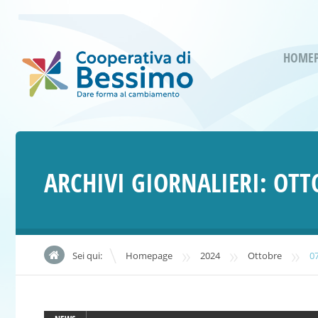
HOME
ARCHIVI GIORNALIERI:
OTT
»
»
»
Sei qui:
Homepage
2024
Ottobre
0