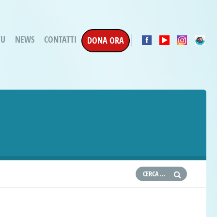
TU
NEWS
CONTATTI
DONA ORA
a Esecuzione Penale
ratori per attività
oterapica
e la Terapia
etti in corso
etti conclusi