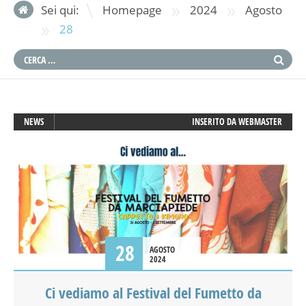
»
»
Sei qui:
Homepage
2024
Agosto
»
28
NEWS
INSERITO DA
WEBMASTER
28
AGOSTO
2024
Ci vediamo al Festival del Fumetto da