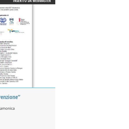
INSERITO DA
WEBMASTER
venzione”
ecamonica