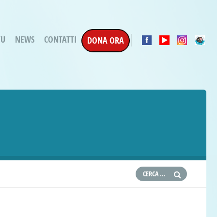
TU
NEWS
CONTATTI
DONA ORA
a Esecuzione Penale
ratori per attività
oterapica
e la Terapia
etti in corso
etti conclusi