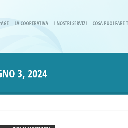
PAGE
LA COOPERATIVA
I NOSTRI SERVIZI
COSA PUOI FARE 
Servizi residenziali
Are
Bassa Intensità
Labo
Bessimo Due
erg
Servizio Fantasina:
Oltr
GNO 3, 2024
Regina di Cuori
Prog
Servizi di Inclusione Sociale
Prog
SMI Gli Acrobati – Lallio
Housing Sociale