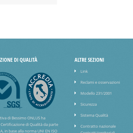
AZIONE DI QUALITÀ
ALTRE SEZIONI
Link
Reclami e osservazioni
Modello 231/2001
Sicurezza
Sistema Qualità
tiva di Bessimo ONLUS ha
 Certificazione di Qualità da parte
Contratto nazionale
IA, in base alla norma UNI EN ISO
Contratti territoriali