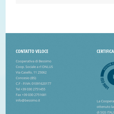
CONTATTO VELOCE
CERTIFIC
Cooperativa di Bessimo
Coop. Sociale a rl ONLUS
Via Casello, 11 25062
Concesio (BS)
C.F - P.IVA: 01091620177
Tel +39 030 2751455
Fax +39 030 2751681
info@bessimo.it
La Coopera
ottenuto la
di SGS ITAL