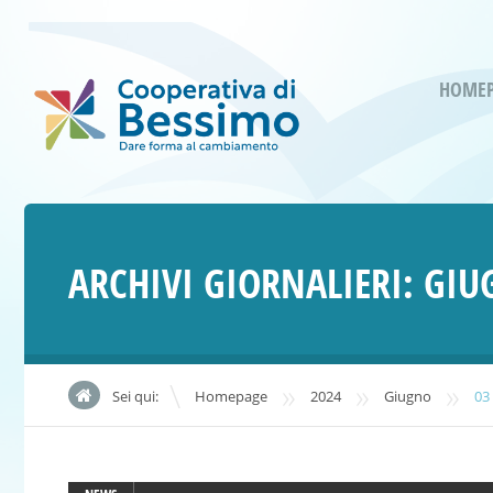
HOME
ARCHIVI GIORNALIERI:
GIU
»
»
»
Sei qui:
Homepage
2024
Giugno
03