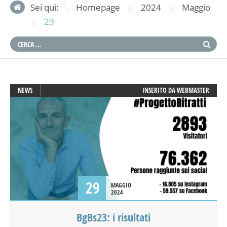
»
»
Sei qui:
Homepage
2024
Maggio
»
29
NEWS
INSERITO DA
WEBMASTER
29
MAGGIO
2024
BgBs23: i risultati