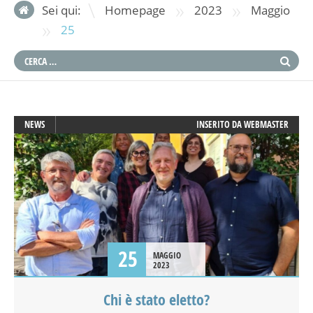
»
»
Sei qui:
Homepage
2023
Maggio
»
25
NEWS
INSERITO DA
WEBMASTER
25
MAGGIO
2023
Chi è stato eletto?