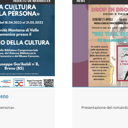
INSERITO DA
WEBMASTER
NEWS
reno
 persona»
Presentazione del romando 