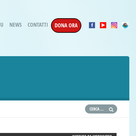
TU
NEWS
CONTATTI
DONA ORA
a Esecuzione Penale
ratori per attività
oterapica
e la Terapia
etti in corso
etti conclusi