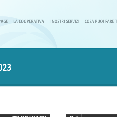
PAGE
LA COOPERATIVA
I NOSTRI SERVIZI
COSA PUOI FARE 
Servizi residenziali
Are
Bassa Intensità
Labo
Bessimo Due
erg
Servizio Fantasina:
Oltr
023
Regina di Cuori
Prog
Servizi di Inclusione Sociale
Prog
SMI Gli Acrobati – Lallio
Housing Sociale