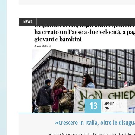
NEWS
13
APRILE
2023
«Crescere in Italia, oltre le disug
Valeria Negrini racconta il primo rapporto di Fo