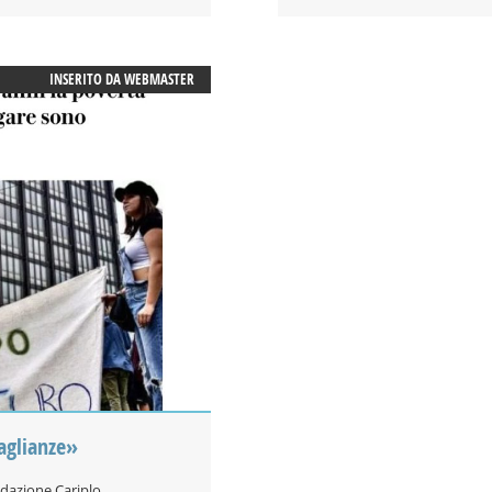
INSERITO DA
WEBMASTER
uaglianze»
ndazione Cariplo