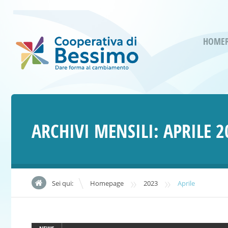
HOME
ARCHIVI MENSILI:
APRILE 2
»
»
Sei qui:
Homepage
2023
Aprile