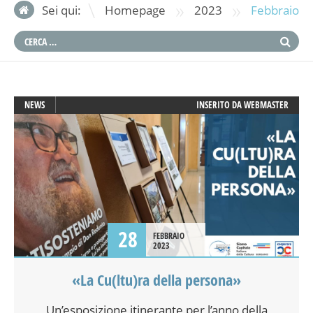
»
»
Sei qui:
Homepage
2023
Febbraio
NEWS
INSERITO DA
WEBMASTER
28
FEBBRAIO
2023
«La Cu(ltu)ra della persona»
Un’esposizione itinerante per l’anno della