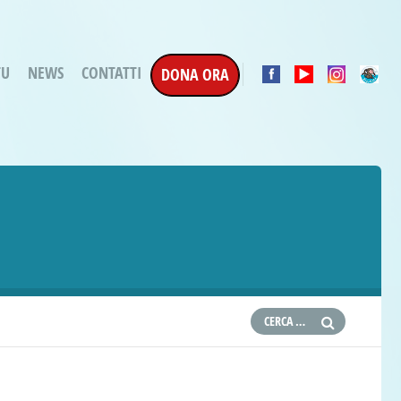
TU
NEWS
CONTATTI
DONA ORA
a Esecuzione Penale
ratori per attività
oterapica
e la Terapia
etti in corso
etti conclusi