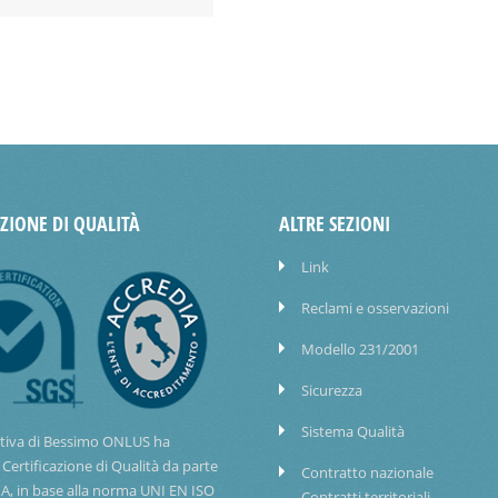
AZIONE DI QUALITÀ
ALTRE SEZIONI
Link
Reclami e osservazioni
Modello 231/2001
Sicurezza
Sistema Qualità
tiva di Bessimo ONLUS ha
 Certificazione di Qualità da parte
Contratto nazionale
IA, in base alla norma UNI EN ISO
Contratti territoriali