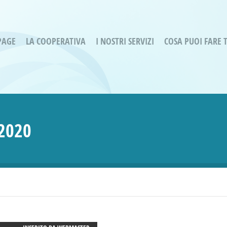
PAGE
LA COOPERATIVA
I NOSTRI SERVIZI
COSA PUOI FARE 
Servizi residenziali
Are
Bassa Intensità
Labo
Bessimo Due
erg
Servizio Fantasina:
Oltr
2020
Regina di Cuori
Prog
Servizi di Inclusione Sociale
Prog
SMI Gli Acrobati – Lallio
Housing Sociale