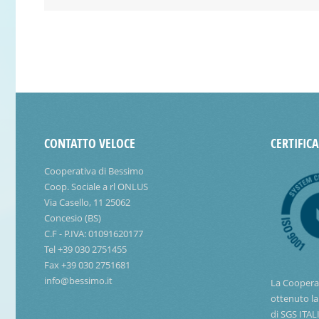
CONTATTO VELOCE
CERTIFIC
Cooperativa di Bessimo
Coop. Sociale a rl ONLUS
Via Casello, 11 25062
Concesio (BS)
C.F - P.IVA: 01091620177
Tel +39 030 2751455
Fax +39 030 2751681
info@bessimo.it
La Coopera
ottenuto la
di SGS ITAL