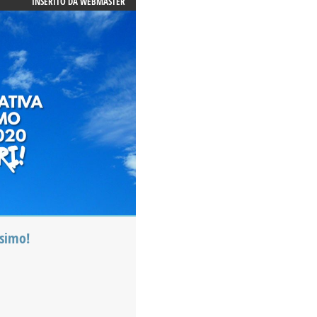
INSERITO DA
WEBMASTER
ssimo!