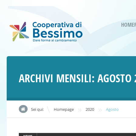
HOME
ARCHIVI MENSILI:
AGOSTO 
»
»
Sei qui:
Homepage
2020
Agosto