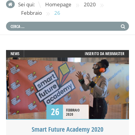
»
»
Sei qui:
Homepage
2020
»
Febbraio
26
NEWS
INSERITO DA
WEBMASTER
26
FEBBRAIO
2020
Smart Future Academy 2020