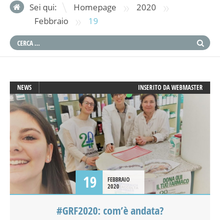
»
»
Sei qui:
Homepage
2020
»
Febbraio
19
NEWS
INSERITO DA
WEBMASTER
19
FEBBRAIO
2020
#GRF2020: com’è andata?