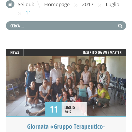
»
»
Sei qui:
Homepage
2017
Luglio
»
11
NEWS
INSERITO DA
WEBMASTER
11
LUGLIO
2017
Giornata «Gruppo Terapeutico-