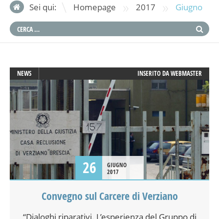
»
»
Sei qui:
Homepage
2017
Giugno
NEWS
INSERITO DA
WEBMASTER
26
GIUGNO
2017
Convegno sul Carcere di Verziano
“Dialoghi riparativi. L’esperienza del Gruppo di