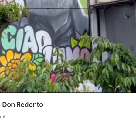
 a Don Redento
re!